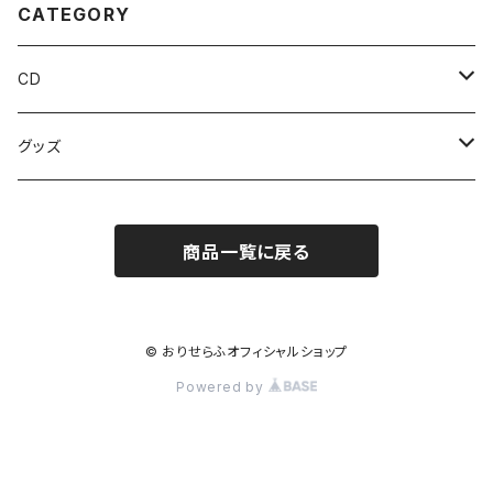
CATEGORY
CD
シングル
グッズ
アルバム
タオル
商品一覧に戻る
缶バッジ
その他
© おりせらふオフィシャルショップ
Powered by
Tシャツ