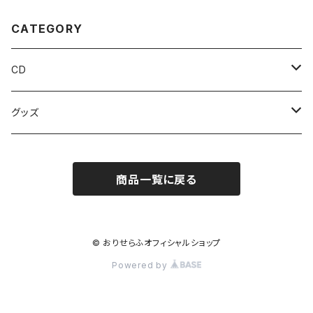
CATEGORY
CD
シングル
グッズ
アルバム
タオル
商品一覧に戻る
缶バッジ
その他
© おりせらふオフィシャルショップ
Powered by
Tシャツ